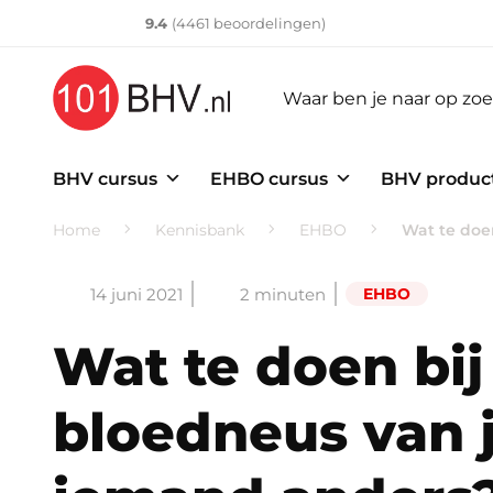
Klantenvertellen
10
9.4
(
4461
​ beoordelingen)
BHV cursus
EHBO cursus
BHV produc
Home
Kennisbank
EHBO
Wat te doe
14 juni 2021
2 minuten
EHBO
Wat te doen bij
bloedneus van j