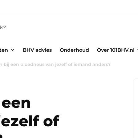
ten
BHV advies
Onderhoud
Over 101BHV.nl
n bij een bloedneus van jezelf of iemand anders?
 een
ezelf of