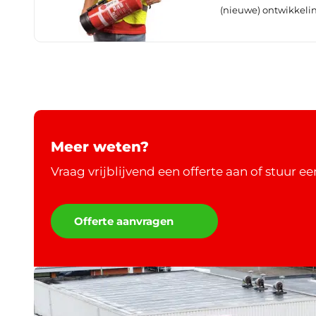
(nieuwe) ontwikkelin
Meer weten?
Vraag vrijblijvend een offerte aan of stuur e
Offerte aanvragen