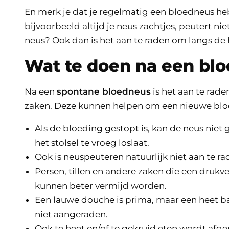
En merk je dat je regelmatig een bloedneus he
bijvoorbeeld altijd je neus zachtjes, peutert ni
neus? Ook dan is het aan te raden om langs de h
Wat te doen na een bl
Na een
spontane bloedneus
is het aan te rad
zaken. Deze kunnen helpen om een nieuwe bl
Als de bloeding gestopt is, kan de neus niet
het stolsel te vroeg loslaat.
Ook is neuspeuteren natuurlijk niet aan te ra
Persen, tillen en andere zaken die een druk
kunnen beter vermijd worden.
Een lauwe douche is prima, maar een heet b
niet aangeraden.
Ook te heet en/of te gekruid eten wordt af