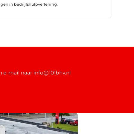
gen in bedrijfshulpverlening.
en e-mail naar info@101bhv.nl