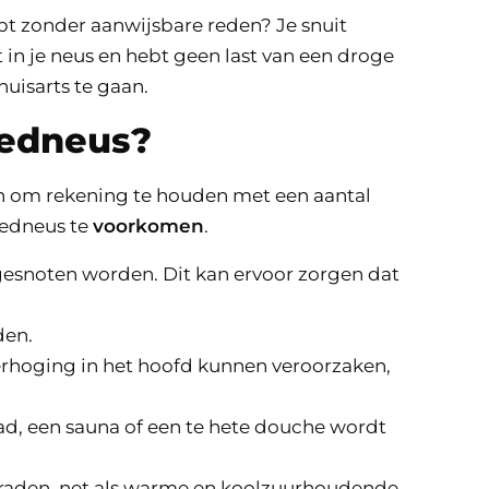
bt zonder aanwijsbare reden? Je snuit
et in je neus en hebt geen last van een droge
uisarts te gaan.
oedneus?
en om rekening te houden met een aantal
oedneus te
voorkomen
.
 gesnoten worden. Dit kan ervoor zorgen dat
den.
verhoging in het hoofd kunnen veroorzaken,
ad, een sauna of een te hete douche wordt
geraden, net als warme en koolzuurhoudende