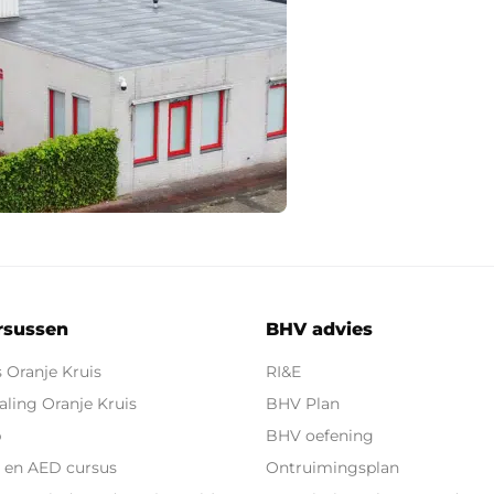
rsussen
BHV advies
 Oranje Kruis
RI&E
ling Oranje Kruis
BHV Plan
p
BHV oefening
 en AED cursus
Ontruimingsplan