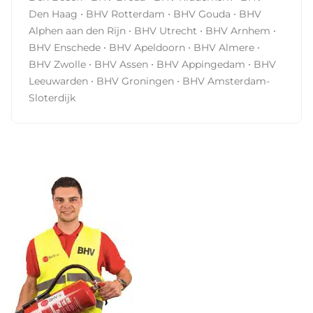
·
·
·
Den Bosch
BHV Breda
BHV Ridderkerk
BHV
·
·
·
Den Haag
BHV Rotterdam
BHV Gouda
BHV
·
·
·
Alphen aan den Rijn
BHV Utrecht
BHV Arnhem
·
·
·
BHV Enschede
BHV Apeldoorn
BHV Almere
·
·
·
BHV Zwolle
BHV Assen
BHV Appingedam
BHV
·
·
Leeuwarden
BHV Groningen
BHV Amsterdam-
Sloterdijk