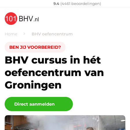
Klantenvertellen
10
9.4
(
4461
​ beoordelingen)
Home
BHV oefencentrum
BEN JIJ VOORBEREID?
BHV cursus in hét
oefencentrum van
Groningen
Direct aanmelden