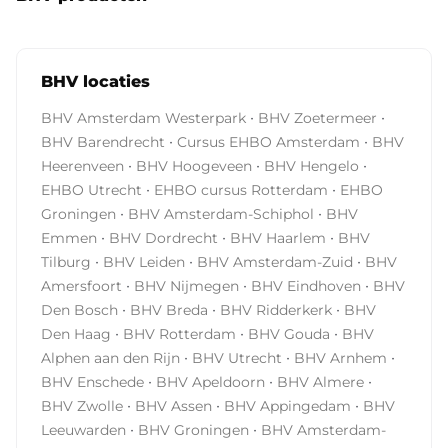
BHV locaties
·
·
BHV Amsterdam Westerpark
BHV Zoetermeer
·
·
BHV Barendrecht
Cursus EHBO Amsterdam
BHV
·
·
·
Heerenveen
BHV Hoogeveen
BHV Hengelo
·
·
EHBO Utrecht
EHBO cursus Rotterdam
EHBO
·
·
Groningen
BHV Amsterdam-Schiphol
BHV
·
·
·
Emmen
BHV Dordrecht
BHV Haarlem
BHV
·
·
·
Tilburg
BHV Leiden
BHV Amsterdam-Zuid
BHV
·
·
·
Amersfoort
BHV Nijmegen
BHV Eindhoven
BHV
·
·
·
Den Bosch
BHV Breda
BHV Ridderkerk
BHV
·
·
·
Den Haag
BHV Rotterdam
BHV Gouda
BHV
·
·
·
Alphen aan den Rijn
BHV Utrecht
BHV Arnhem
·
·
·
BHV Enschede
BHV Apeldoorn
BHV Almere
·
·
·
BHV Zwolle
BHV Assen
BHV Appingedam
BHV
·
·
Leeuwarden
BHV Groningen
BHV Amsterdam-