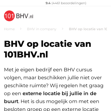
Klantenvertellen
10
9.4
(
4461
​ beoordelingen)
Home
BHV in company
BHV op locatie van 101
BHV op locatie van
101BHV.nl
Met je eigen bedrijf een BHV cursus
volgen, maar beschikken jullie niet over
geschikte ruimte? Wij regelen het graag
op een
externe locatie bij jullie in de
buurt
. Het is dus mogelijk om met een
besloten groep op een externe locatie