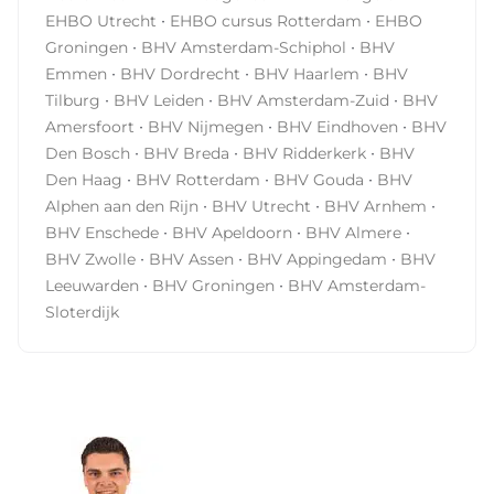
lesboekExamenN.v.t.CertificaatCertificaat
·
·
EHBO Utrecht
EHBO cursus Rotterdam
EHBO
PreventiemedewerkerGeldigheidsduur2
·
·
Groningen
BHV Amsterdam-Schiphol
BHV
jaarDagarrangementIncl. koffie/thee en
·
·
·
Emmen
BHV Dordrecht
BHV Haarlem
BHV
lunchPrijs399,- excl. BTW Dag 1 arbowet- en
·
·
·
Tilburg
BHV Leiden
BHV Amsterdam-Zuid
BHV
regelgeving rol en taken van een
·
·
·
Amersfoort
BHV Nijmegen
BHV Eindhoven
BHV
preventiemedewerker de RI&E en de relatie met
·
·
·
Den Bosch
BHV Breda
BHV Ridderkerk
BHV
restrisico’s arbobeleid en preventieve maatregelen
·
·
·
Den Haag
BHV Rotterdam
BHV Gouda
BHV
Taak Risico Analyse (TRA) en Laatste Minuut Risico
·
·
·
Alphen aan den Rijn
BHV Utrecht
BHV Arnhem
Analyse (LMRA) veiligheidsinstructies en toolboxen
·
·
·
BHV Enschede
BHV Apeldoorn
BHV Almere
persoonlijke beschermingsmiddelen Na het volgen
·
·
·
BHV Zwolle
BHV Assen
BHV Appingedam
BHV
van de cursus Preventiemedewerker mag jij je
·
·
Leeuwarden
BHV Groningen
BHV Amsterdam-
preventiemedewerker noemen. Inzicht in de rol van de
Sloterdijk
preventiemedewerkerJe kent je taken,
verantwoordelijkheden en positie binnen de
organisatie en weet hoe je effectief kunt
samenwerken met andere betrokken partijen. Kennis
van de ArbowetgevingJe begrijpt de relevante wet- en
regelgeving op het gebied van
arbeidsomstandigheden en weet hoe deze in de