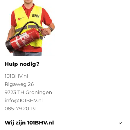
praktijk toegepast moet worden. Vaardigheid in de
RI&E Je kunt (mede)werken aan de Risico-
Inventarisatie en -Evaluatie, risico's signaleren en
beoordelen, en bijdragen aan het opstellen van een
plan van aanpak. Kennis van preventiemaatregelen Je
bent in staat om concrete maatregelen te bedenken
en te implementeren om risico's te verminderen en
een gezonde en veilige werkomgeving te bevorderen.
Bewustwording van gezondheidsrisico's Je hebt
Hulp nodig?
inzicht in verschillende soorten gezondheidsrisico's op
de werkvloer en je weet hoe je hiermee om kunt gaan.
101BHV.nl
@media screen and (max-width: 39.9375em) {
Rigaweg 26
#block__033282-4c { margin-top: 1rem; margin-
9723 TH Groningen
bottom: 1rem; } #block__033282-4c #panel_033282-4c-
info@101BHV.nl
0 { padding-top: 0.5rem; padding-bottom: 0.5rem; }
085-79 20 131
#block__033282-4c #panel_033282-4c-1 { padding-top:
0.5rem; padding-bottom: 0.5rem; } } @media screen
Wij zijn 101BHV.nl
and (min-width: 40em) and (max-width: 63.9375em) {