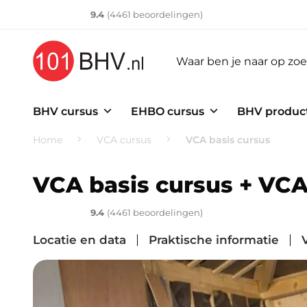
Klantenvertellen
10
9.4
(
4461
​ beoordelingen)
BHV cursus
EHBO cursus
BHV produc
Home
VCA cursus
VCA basis cursus
VCA basis cursus + VC
Klantenvertellen
10
9.4
(
4461
​ beoordelingen)
Locatie en data
Praktische informatie