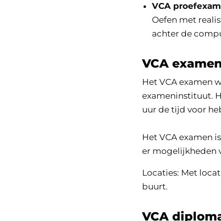
VCA proefexa
Oefen met realis
achter de comput
VCA exame
Het VCA examen wo
exameninstituut. H
uur de tijd voor h
Het VCA examen is 
er mogelijkheden v
Locaties: Met locat
buurt.
VCA diplom