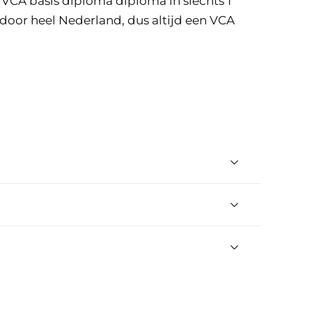
e VCA basis diploma diploma in slechts 1
 door heel Nederland, dus altijd een VCA