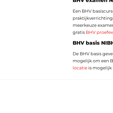
BHV examen N
Een BHV basiscurs
praktijkverrichtin
meerkeuze examen 
gratis
BHV proefe
BHV basis NIBH
De BHV basis geven 
mogelijk om een B
locatie
is mogelijk