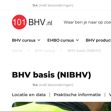
Klantenvertellen
10
9.4
(
4461
​ beoordelingen)
BHV cursus
EHBO cursus
BHV produc
Home
BHV cursus
BHV basis (NIBHV)
BHV basis (NIBHV)
Klantenvertellen
10
9.4
(
4461
​ beoordelingen)
Locatie en data
Praktische informatie