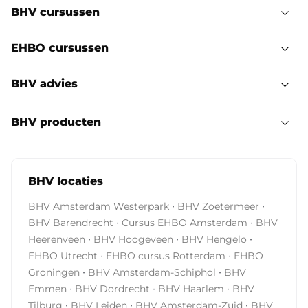
BHV cursussen
EHBO cursussen
BHV advies
BHV producten
BHV locaties
·
·
BHV Amsterdam Westerpark
BHV Zoetermeer
·
·
BHV Barendrecht
Cursus EHBO Amsterdam
BHV
·
·
·
Heerenveen
BHV Hoogeveen
BHV Hengelo
·
·
EHBO Utrecht
EHBO cursus Rotterdam
EHBO
·
·
Groningen
BHV Amsterdam-Schiphol
BHV
·
·
·
Emmen
BHV Dordrecht
BHV Haarlem
BHV
·
·
·
Tilburg
BHV Leiden
BHV Amsterdam-Zuid
BHV