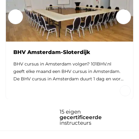
BHV Amsterdam-Sloterdijk
BHV cursus in Amsterdam volgen? 101BHV.nl
geeft elke maand een BHV cursus in Amsterdam.
De BHV cursus in Amsterdam duurt 1 dag en wordt
gegeven door gecertificeerde en ervaren
instructeurs. Na het volgen van een
praktijkgerichte BHV cursus ben je officieel BHV’er
en ontvang je het BHV certificaat. Aanmelden kan
30 locaties
door heel
al vanaf 1 deelnemer. Bekijk het complete…
eerde
Nederland
s