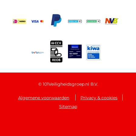
©
101Veiligheidsgroep.nl B.V.
Algemene voorwaarden
Privacy & cookies
Sitemap