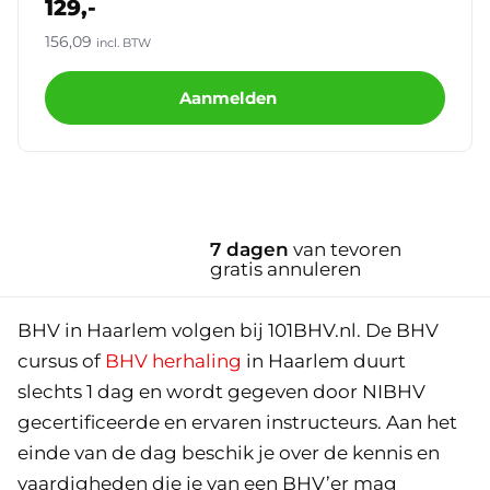
129,-
156,09
incl. BTW
Aanmelden
n tevoren
15 eigen
leren
gecertificeerde
instructeurs
BHV in Haarlem volgen bij 101BHV.nl. De BHV
cursus of
BHV herhaling
in Haarlem duurt
slechts 1 dag en wordt gegeven door NIBHV
gecertificeerde en ervaren instructeurs. Aan het
einde van de dag beschik je over de kennis en