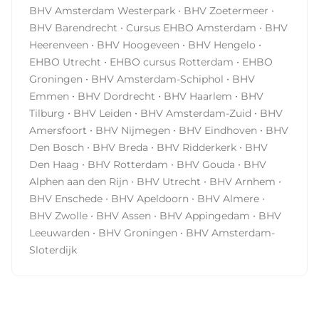
·
·
BHV Amsterdam Westerpark
BHV Zoetermeer
·
·
BHV Barendrecht
Cursus EHBO Amsterdam
BHV
·
·
·
Heerenveen
BHV Hoogeveen
BHV Hengelo
·
·
EHBO Utrecht
EHBO cursus Rotterdam
EHBO
·
·
Groningen
BHV Amsterdam-Schiphol
BHV
·
·
·
Emmen
BHV Dordrecht
BHV Haarlem
BHV
·
·
·
Tilburg
BHV Leiden
BHV Amsterdam-Zuid
BHV
·
·
·
Amersfoort
BHV Nijmegen
BHV Eindhoven
BHV
·
·
·
Den Bosch
BHV Breda
BHV Ridderkerk
BHV
·
·
·
Den Haag
BHV Rotterdam
BHV Gouda
BHV
·
·
·
Alphen aan den Rijn
BHV Utrecht
BHV Arnhem
·
·
·
BHV Enschede
BHV Apeldoorn
BHV Almere
·
·
·
BHV Zwolle
BHV Assen
BHV Appingedam
BHV
·
·
Leeuwarden
BHV Groningen
BHV Amsterdam-
Sloterdijk