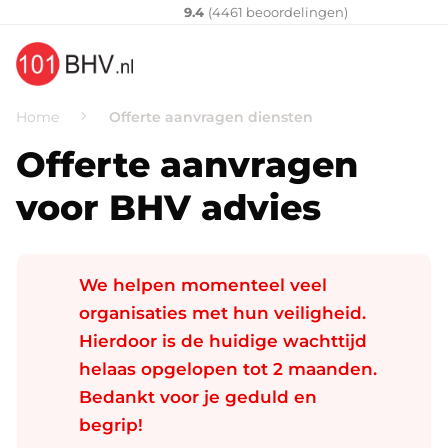
Klantenvertellen
10
9.4
(
4461
​ beoordelingen)
Home
Offerte aanvragen diensten
Offerte aanvragen
voor BHV advies
We helpen momenteel veel
organisaties met hun veiligheid.
Hierdoor is de huidige wachttijd
helaas opgelopen tot 2 maanden.
Bedankt voor je geduld en
begrip!