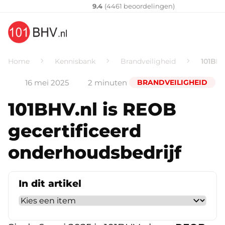
Klantenvertellen
10
9.4
(
4461
​ beoordelingen)
Home
Kennisbank
Brandveiligheid
101BHV
16 mei 2025
2 minuten
BRANDVEILIGHEID
101BHV.nl is REOB
gecertificeerd
onderhoudsbedrijf
In dit artikel