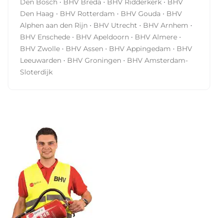
·
·
·
Den Bosch
BHV Breda
BHV Ridderkerk
BHV
·
·
·
Den Haag
BHV Rotterdam
BHV Gouda
BHV
·
·
·
Alphen aan den Rijn
BHV Utrecht
BHV Arnhem
·
·
·
BHV Enschede
BHV Apeldoorn
BHV Almere
·
·
·
BHV Zwolle
BHV Assen
BHV Appingedam
BHV
·
·
Leeuwarden
BHV Groningen
BHV Amsterdam-
Sloterdijk