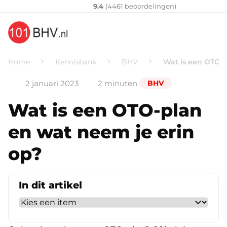
Klantenvertellen
10
9.4
(
4461
​ beoordelingen)
Home
Kennisbank
BHV
Wat is een OTO-p
2 januari 2023
2 minuten
BHV
Wat is een OTO-plan
en wat neem je erin
op?
In dit artikel