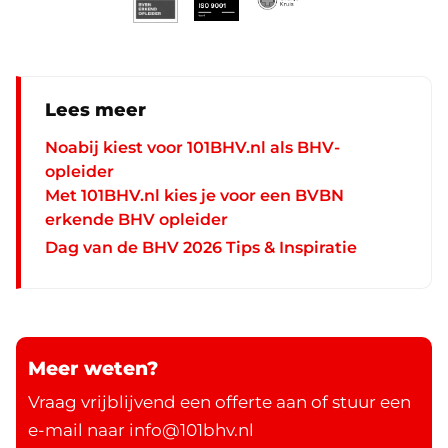
Lees meer
Noabij kiest voor 101BHV.nl als BHV-
opleider
Met 101BHV.nl kies je voor een BVBN
erkende BHV opleider
Dag van de BHV 2026 Tips & Inspiratie
Meer weten?
Vraag vrijblijvend een offerte aan of stuur een
e-mail naar info@101bhv.nl