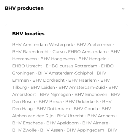
BHV producten
BHV locaties
·
·
BHV Amsterdam Westerpark
BHV Zoetermeer
·
·
BHV Barendrecht
Cursus EHBO Amsterdam
BHV
·
·
·
Heerenveen
BHV Hoogeveen
BHV Hengelo
·
·
EHBO Utrecht
EHBO cursus Rotterdam
EHBO
·
·
Groningen
BHV Amsterdam-Schiphol
BHV
·
·
·
Emmen
BHV Dordrecht
BHV Haarlem
BHV
·
·
·
Tilburg
BHV Leiden
BHV Amsterdam-Zuid
BHV
·
·
·
Amersfoort
BHV Nijmegen
BHV Eindhoven
BHV
·
·
·
Den Bosch
BHV Breda
BHV Ridderkerk
BHV
·
·
·
Den Haag
BHV Rotterdam
BHV Gouda
BHV
·
·
·
Alphen aan den Rijn
BHV Utrecht
BHV Arnhem
·
·
·
BHV Enschede
BHV Apeldoorn
BHV Almere
·
·
·
BHV Zwolle
BHV Assen
BHV Appingedam
BHV