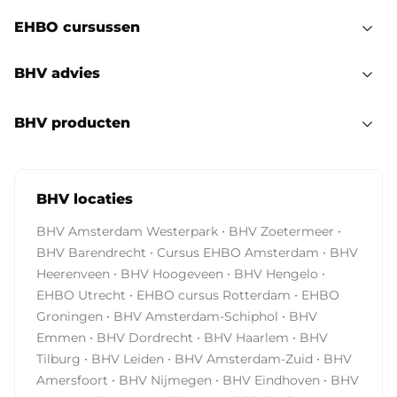
EHBO cursussen
BHV advies
BHV producten
BHV locaties
·
·
BHV Amsterdam Westerpark
BHV Zoetermeer
·
·
BHV Barendrecht
Cursus EHBO Amsterdam
BHV
·
·
·
Heerenveen
BHV Hoogeveen
BHV Hengelo
·
·
EHBO Utrecht
EHBO cursus Rotterdam
EHBO
·
·
Groningen
BHV Amsterdam-Schiphol
BHV
·
·
·
Emmen
BHV Dordrecht
BHV Haarlem
BHV
·
·
·
Tilburg
BHV Leiden
BHV Amsterdam-Zuid
BHV
·
·
·
Amersfoort
BHV Nijmegen
BHV Eindhoven
BHV
·
·
·
Den Bosch
BHV Breda
BHV Ridderkerk
BHV