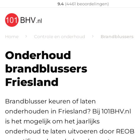
Klantenvertellen
10
9.4
(
4461
​ beoordelingen)
Home
Controle en onderhoud
Brandblussers Fr
Onderhoud
brandblussers
Friesland
Brandblusser keuren of laten
onderhouden in Friesland? Bij 101BHV.nl
is het mogelijk om het jaarlijks
onderhoud te laten uitvoeren door REOB