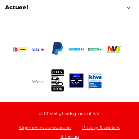
Actueel
©
101Veiligheidsgroep.nl B.V.
Algemene voorwaarden
Privacy & cookies
Sitemap