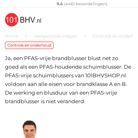
Klantenvertellen
10
9.4
(
4461
​ beoordelingen)
Home
Veelgestelde vragen
Controle en onderho
Controle en onderhoud
Ja, een PFAS-vrije brandblusser blust net zo
goed als een PFAS-houdende schuimblusser. De
PFAS-vrije schuimblussers van 101BHVSHOP.nl
voldoen aan alle eisen voor brandklasse A en B.
De werking en blusduur van een PFAS-vrije
brandblusser is niet veranderd.