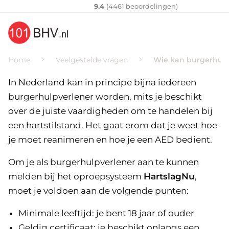
Klantenvertellen
10
9.4
(
4461
​ beoordelingen)
Home
Veelgestelde vragen
Wie kan burgerhulp
In Nederland kan in principe bijna iedereen
burgerhulpverlener worden, mits je beschikt
over de juiste vaardigheden om te handelen bij
een hartstilstand. Het gaat erom dat je weet hoe
je moet reanimeren en hoe je een AED bedient.
Om je als burgerhulpverlener aan te kunnen
melden bij het oproepsysteem
HartslagNu
,
moet je voldoen aan de volgende punten:
Minimale leeftijd: je bent 18 jaar of ouder
Geldig certificaat: je beschikt onlangs een