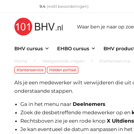
Klantenvertellen
10
9.4
(
4461
​ beoordelingen)
BHV cursus
EHBO cursus
BHV produc
Home
Veelgestelde vragen
Klantenservice
Klantenservice
Helden portaal
Als je een medewerker wilt verwijderen die uit d
onderstaande stappen.
Ga in het menu naar
Deelnemers
Zoek de desbetreffende medewerker op en
Rechtsboven zie je een rode knop
X Uitdiens
Je kan eventueel de datum aanpassen in het 