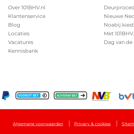
Over 101BHV.nl
Deurproced
Klantenservice
Nieuwe Nede
Blog
Noabij kies
Locaties
Met 101BHV.
Vacatures
Dag van de 
Kennisbank
Algemene voorwaarden
Privacy & cookies
Site