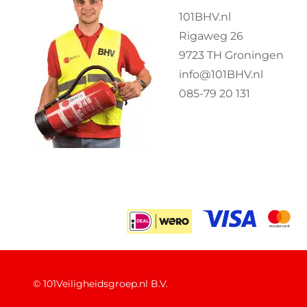
101BHV.nl
Rigaweg 26
9723 TH Groningen
info@101BHV.nl
085-79 20 131
©
101Veiligheidsgroep.nl B.V.