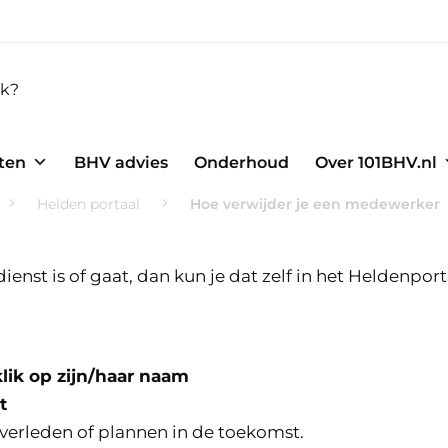
ten
BHV advies
Onderhoud
Over 101BHV.nl
Helden portaal
Hoe verwijder je een medewerker
ienst is of gaat, dan kun je dat zelf in het Heldenpor
klik op zijn/haar naam
t
verleden of plannen in de toekomst.