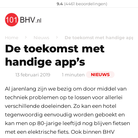
Klantenvertellen
10
9.4
(
4461
​ beoordelingen)
Home
Nieuws
De toekomst met handige app’s
De toekomst met
handige app’s
13 februari 2019
1 minuten
NIEUWS
Al jarenlang zijn we bezig om door middel van
techniek problemen op te lossen voor allerlei
verschillende doeleinden. Zo kan een hotel
tegenwoordig eenvoudig worden geboekt en
kan men op 80-jarige leeftijd nog blijven fietsen
met een elektrische fiets. Ook binnen BHV