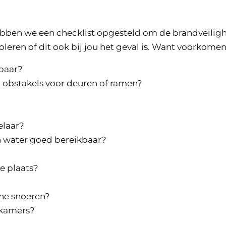
bben we een checklist opgesteld om de brandveiligh
oleren of dit ook bij jou het geval is. Want voorkome
tbaar?
n obstakels voor deuren of ramen?
elaar?
 en water goed bereikbaar?
e plaats?
che snoeren?
pkamers?