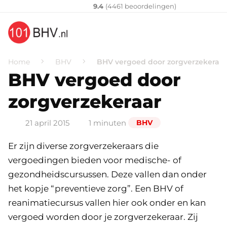
Klantenvertellen
10
9.4
(
4461
​ beoordelingen)
Home
BHV
BHV vergoed door zorgverzekeraar
BHV vergoed door
zorgverzekeraar
21 april 2015
1 minuten
BHV
Er zijn diverse zorgverzekeraars die
vergoedingen bieden voor medische- of
gezondheidscursussen. Deze vallen dan onder
het kopje “preventieve zorg”. Een BHV of
reanimatiecursus vallen hier ook onder en kan
vergoed worden door je zorgverzekeraar. Zij