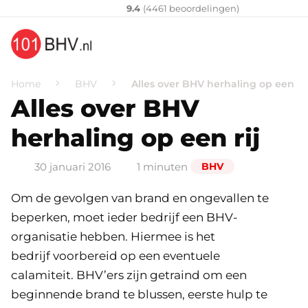
Klantenvertellen
10
9.4
(
4461
​ beoordelingen)
Home
BHV
Alles over BHV herhaling op een rij
Alles over BHV
herhaling op een rij
30 januari 2016
1 minuten
BHV
Om de gevolgen van brand en ongevallen te
beperken, moet ieder bedrijf een BHV-
organisatie hebben. Hiermee is het
bedrijf voorbereid op een eventuele
calamiteit. BHV’ers zijn getraind om een
beginnende brand te blussen, eerste hulp te