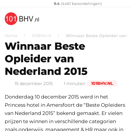
Klantenvertellen
10
9.4
(
4461
​ beoordelingen)
Home
101BHV.nl
Winnaar Beste Opleider van N
Winnaar Beste
Opleider van
Nederland 2015
15 december 2015
1 minuten
101BHV.NL
Donderdag 10 december 2015 werd in het
Princess hotel in Amersfoort de “Beste Opleiders
van Nederland 2015” bekend gemaakt. Er vielen
prijzen te winnen in verschillende categorien
zoals onderwijs, management & HR maar ook in