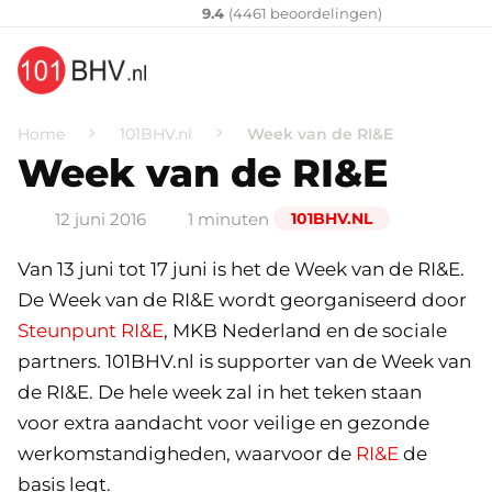
Klantenvertellen
10
9.4
(
4461
​ beoordelingen)
Home
101BHV.nl
Week van de RI&E
Week van de RI&E
12 juni 2016
1 minuten
101BHV.NL
Van 13 juni tot 17 juni is het de Week van de RI&E.
De Week van de RI&E wordt georganiseerd door
Steunpunt RI&E
, MKB Nederland en de sociale
partners. 101BHV.nl is supporter van de Week van
de RI&E. De hele week zal in het teken staan
voor extra aandacht voor veilige en gezonde
werkomstandigheden, waarvoor de
RI&E
de
basis legt.