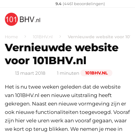
Klantenvertellen
10
9.4
(
4461
​ beoordelingen)
Home
101BHV.nl
Vernieuwde website voor 101B
Vernieuwde website
voor 101BHV.nl
13 maart 2018
1 minuten
101BHV.NL
Het is nu twee weken geleden dat de website
van 101BHV.nl een nieuwe uitstraling heeft
gekregen. Naast een nieuwe vormgeving zijn er
ook nieuwe functionaliteiten toegevoegd. Vooraf
zijn hier vele uren werk aan vooraf gegaan, waar
we kort op terug blikken. We nemen je mee in